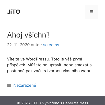
Přeskočit
na
JiTO
Menu
obsah
Ahoj všichni!
22. 11. 2020
autor:
screemy
Vítejte ve WordPressu. Toto je váš první
příspěvek. Můžete ho upravit, nebo smazat a
postupně pak začít s tvorbou vlastního webu.
Rubriky
Nezařazené
© 2026 JiTO
• Vytvořeno s
GeneratePress